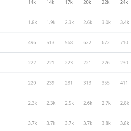
14k
14k
17k
20k
22k
24k
1.8k
1.9k
2.3k
2.6k
3.0k
3.4k
496
513
568
622
672
710
222
221
223
221
226
230
220
239
281
313
355
411
2.3k
2.3k
2.5k
2.6k
2.7k
2.8k
3.7k
3.7k
3.7k
3.7k
3.8k
3.8k