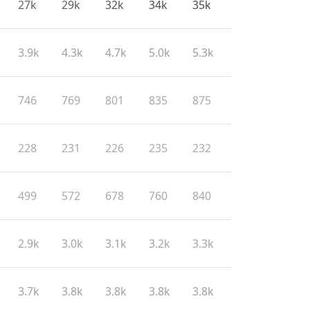
27k
29k
32k
34k
35k
3.9k
4.3k
4.7k
5.0k
5.3k
746
769
801
835
875
228
231
226
235
232
499
572
678
760
840
2.9k
3.0k
3.1k
3.2k
3.3k
3.7k
3.8k
3.8k
3.8k
3.8k