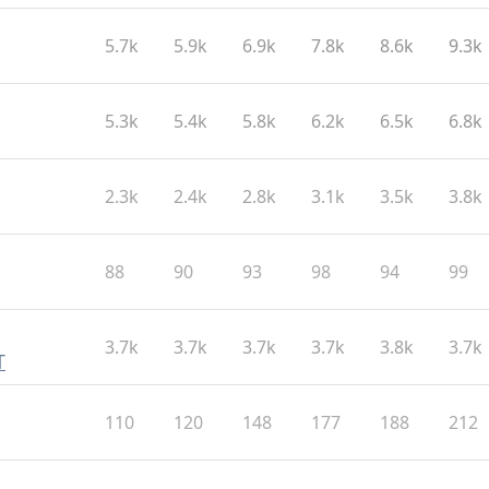
5.7k
5.9k
6.9k
7.8k
8.6k
9.3k
5.3k
5.4k
5.8k
6.2k
6.5k
6.8k
2.3k
2.4k
2.8k
3.1k
3.5k
3.8k
88
90
93
98
94
99
3.7k
3.7k
3.7k
3.7k
3.8k
3.7k
T
110
120
148
177
188
212