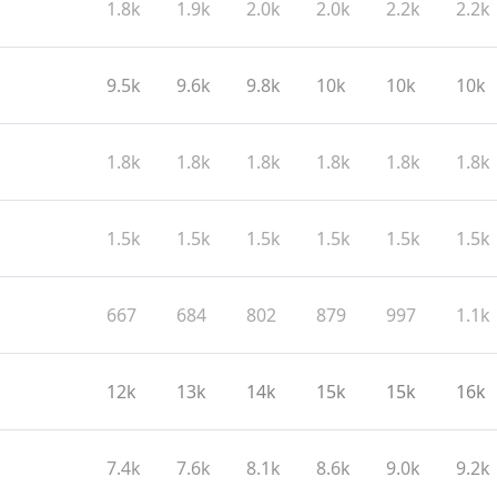
1.8k
1.9k
2.0k
2.0k
2.2k
2.2k
9.5k
9.6k
9.8k
10k
10k
10k
1.8k
1.8k
1.8k
1.8k
1.8k
1.8k
1.5k
1.5k
1.5k
1.5k
1.5k
1.5k
667
684
802
879
997
1.1k
12k
13k
14k
15k
15k
16k
7.4k
7.6k
8.1k
8.6k
9.0k
9.2k