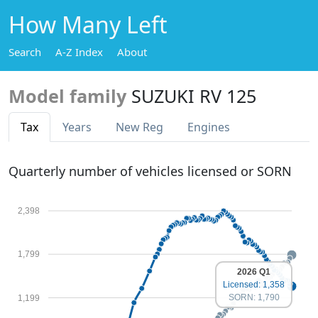
How Many Left
Search
A-Z Index
About
Model family
SUZUKI RV 125
Tax
Years
New Reg
Engines
Quarterly number of vehicles licensed or SORN
2,398
1,799
2026 Q1
Licensed: 1,358
SORN: 1,790
1,199