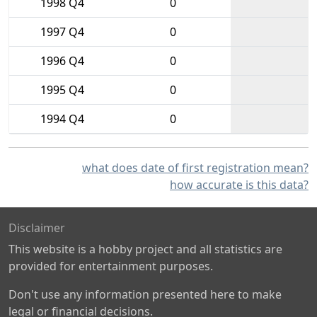
1998 Q4
0
1997 Q4
0
1996 Q4
0
1995 Q4
0
1994 Q4
0
what does date of first registration mean?
how accurate is this data?
Disclaimer
This website is a hobby project and all statistics are
provided for entertainment purposes.
Don't use any information presented here to make
legal or financial decisions.