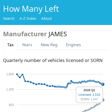
How Many Left
Search
A-Z Index
About
Manufacturer
JAMES
Tax
Years
New Reg
Engines
Quarterly number of vehicles licensed or SORN
1,806
1,355
2026 Q1
Licensed: 1,510
SORN: 1,047
903