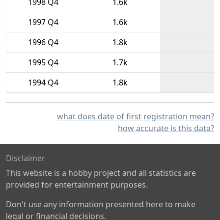
1998 Q4
1.6k
1997 Q4
1.6k
1996 Q4
1.8k
1995 Q4
1.7k
1994 Q4
1.8k
what does date of first registration mean?
how accurate is this data?
Disclaimer
This website is a hobby project and all statistics are
provided for entertainment purposes.
Don't use any information presented here to make
legal or financial decisions.