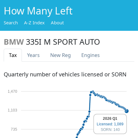
How Many Left
Search
A-Z Index
About
BMW
335I M SPORT AUTO
Tax
Years
New Reg
Engines
Quarterly number of vehicles licensed or SORN
1,470
1,103
2026 Q1
Licensed: 1,089
735
SORN: 140