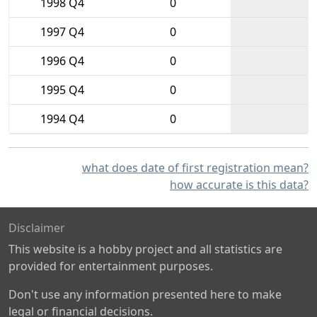
1998 Q4
0
1997 Q4
0
1996 Q4
0
1995 Q4
0
1994 Q4
0
what does date of first registration mean?
how accurate is this data?
Disclaimer
This website is a hobby project and all statistics are
provided for entertainment purposes.
Don't use any information presented here to make
legal or financial decisions.