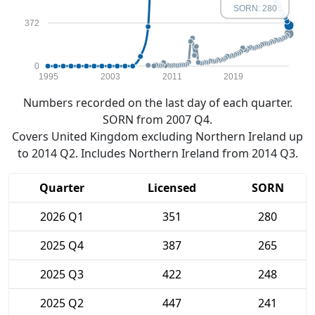
SORN: 280
372
0
1995
2003
2011
2019
Numbers recorded on the last day of each quarter.
SORN from 2007 Q4.
Covers United Kingdom excluding Northern Ireland up
to 2014 Q2. Includes Northern Ireland from 2014 Q3.
Quarter
Licensed
SORN
2026 Q1
351
280
2025 Q4
387
265
2025 Q3
422
248
2025 Q2
447
241