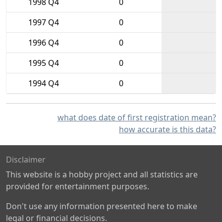
1998 Q4
0
1997 Q4
0
1996 Q4
0
1995 Q4
0
1994 Q4
0
what does date of first registration mean?
how accurate is this data?
Disclaimer
This website is a hobby project and all statistics are
provided for entertainment purposes.
Don't use any information presented here to make
legal or financial decisions.