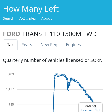
How Many Left
Search
A-Z Index
About
FORD
TRANSIT 110 T300M FWD
Tax
Years
New Reg
Engines
Quarterly number of vehicles licensed or SORN
1,489
1,117
745
2026 Q1
Licensed: 351