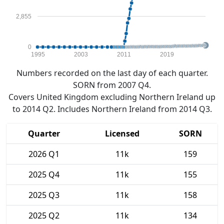
2,855
0
1995
2003
2011
2019
Numbers recorded on the last day of each quarter.
SORN from 2007 Q4.
Covers United Kingdom excluding Northern Ireland up
to 2014 Q2. Includes Northern Ireland from 2014 Q3.
Quarter
Licensed
SORN
2026 Q1
11k
159
2025 Q4
11k
155
2025 Q3
11k
158
2025 Q2
11k
134