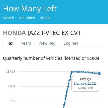
How Many Left
Search
A-Z Index
About
HONDA
JAZZ I-VTEC EX CVT
Tax
Years
New Reg
Engines
Quarterly number of vehicles licensed or SORN
11,418
2026 Q1
Licensed: 11,022
8,564
SORN: 159
5,709