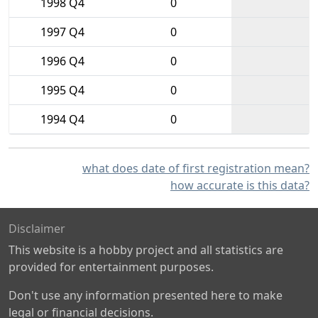
1998 Q4
0
1997 Q4
0
1996 Q4
0
1995 Q4
0
1994 Q4
0
what does date of first registration mean?
how accurate is this data?
Disclaimer
This website is a hobby project and all statistics are
provided for entertainment purposes.
Don't use any information presented here to make
legal or financial decisions.