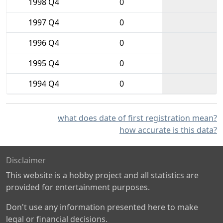
1998 Q4
0
1997 Q4
0
1996 Q4
0
1995 Q4
0
1994 Q4
0
what does date of first registration mean?
how accurate is this data?
Disclaimer
This website is a hobby project and all statistics are
provided for entertainment purposes.
Don't use any information presented here to make
legal or financial decisions.