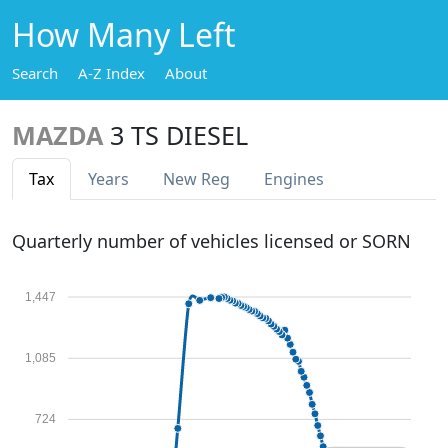
How Many Left
Search
A-Z Index
About
MAZDA
3 TS DIESEL
Tax
Years
New Reg
Engines
Quarterly number of vehicles licensed or SORN
1,447
1,085
724