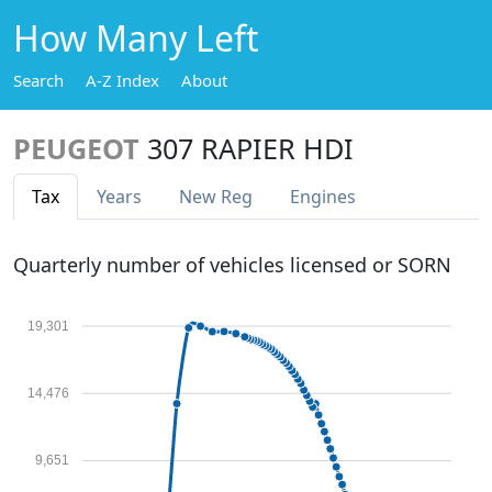
How Many Left
Search
A-Z Index
About
PEUGEOT
307 RAPIER HDI
Tax
Years
New Reg
Engines
Quarterly number of vehicles licensed or SORN
19,301
14,476
9,651