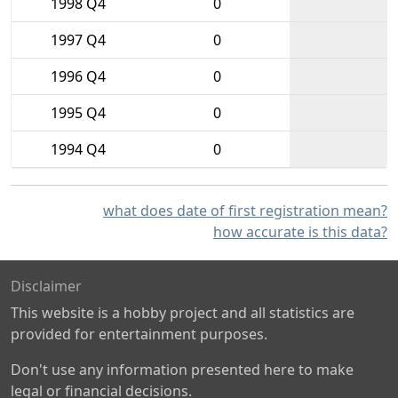
1998 Q4
0
1997 Q4
0
1996 Q4
0
1995 Q4
0
1994 Q4
0
what does date of first registration mean?
how accurate is this data?
Disclaimer
This website is a hobby project and all statistics are
provided for entertainment purposes.
Don't use any information presented here to make
legal or financial decisions.