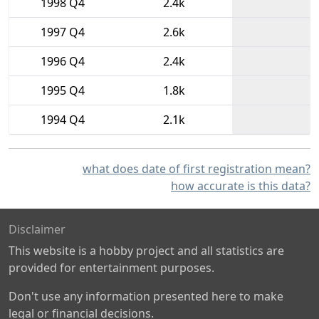
1998 Q4
2.4k
1997 Q4
2.6k
1996 Q4
2.4k
1995 Q4
1.8k
1994 Q4
2.1k
what does date of first registration mean?
how accurate is this data?
Disclaimer
This website is a hobby project and all statistics are
provided for entertainment purposes.
Don't use any information presented here to make
legal or financial decisions.