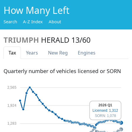
How Many Left
Search
A-Z Index
About
TRIUMPH
HERALD 13/60
Tax
Years
New Reg
Engines
Quarterly number of vehicles licensed or SORN
2,565
2026 Q1
1,924
Licensed: 1,312
SORN: 1,078
1,283